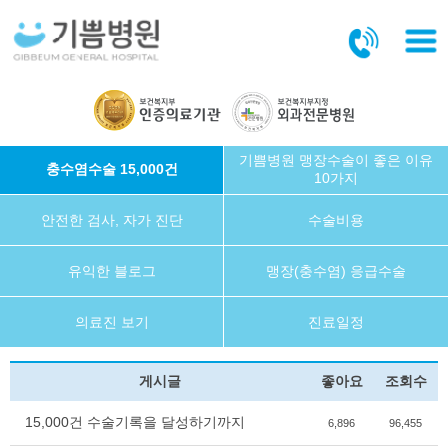
본문바로가기
기쁨병원 맹장수술이 좋은 이유
충수염수술 15,000건
10가지
안전한 검사, 자가 진단
수술비용
유익한 블로그
맹장(충수염) 응급수술
의료진 보기
진료일정
게시글
좋아요
조회수
15,000건 수술기록을 달성하기까지
6,896
96,455