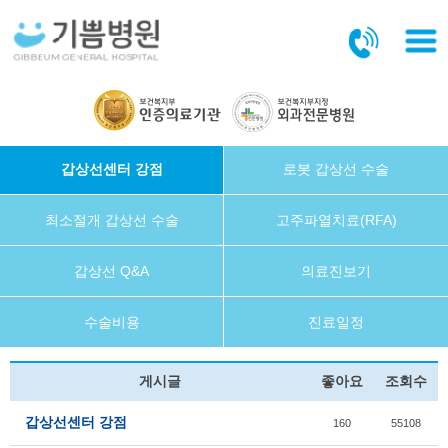
본문바로가기
갑상선센터 강점
로봇 갑상선 수술
최소절개 갑상선 수술
고주파열치료(RFA)
갑상선 Q&A
의료진보기
수술비용
진료일정
게시글
좋아요
조회수
갑상선센터 강점
160
55108