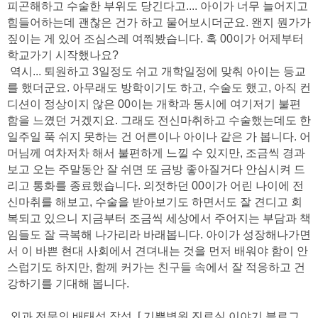
피곤해하고 수술한 부위도 당긴다고.... 아이가 너무 늘어지고
힘들어하는데 괜찮은 건가 하고 물어보시더군요. 왠지 뭔가가
짚이는 게 있어 조심스레 여쭤봤습니다. 혹 00이가 어제부터
학교가기 시작했나요?
역시... 퇴원하고 3일정도 쉬고 개학일정에 맞춰 아이는 등교
를 했더군요. 아무래도 방학이기도 하고, 수술도 했고, 아직 컨
디션이 정상이지 않은 00이는 개학과 동시에 여기저기 불편
함을 느꼈던 거겠지요. 그래도 전신마취하고 수술했는데도 한
일주일 푹 쉬지 못하는 건 어른이나 아이나 같은 가 봅니다. 어
머님께 여차저차 해서 불편하게 느낄 수 있지만, 조금씩 경과
보고 오는 주말동안 잘 쉬면 또 금방 좋아질거다 안심시켜 드
리고 통화를 종료했습니다. 의젓하던 00이가 어린 나이에 전
신마취를 해보고, 수술을 받아보기도 하면서도 잘 견디고 회
복되고 있으니 지금부터 조금씩 세상에서 주어지는 부담과 책
임들도 잘 극복해 나가리라 바래봅니다. 아이가 성장해나가면
서 이 바쁜 현대 사회에서 견뎌내는 것을 먼저 배워야 함이 안
스럽기도 하지만, 함께 커가는 친구들 속에서 잘 적응하고 건
강하기를 기대해 봅니다.
외과 전문의 배태석 작성. [ 기쁨병원 진료실 이야기 블로그