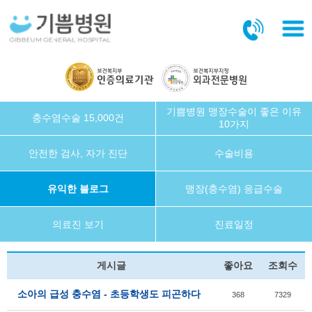
본문바로가기
기쁨병원 맹장수술이 좋은 이유
충수염수술 15,000건
10가지
안전한 검사, 자가 진단
수술비용
유익한 블로그
맹장(충수염) 응급수술
의료진 보기
진료일정
게시글
좋아요
조회수
소아의 급성 충수염 - 초등학생도 피곤하다
368
7329