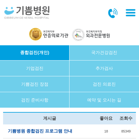
본문바로가기
종합검진(개인)
국가건강검진
기업검진
추가검사
기쁨검진 장점
검진 의료진
검진 준비사항
예약 및 오시는 길
게시글
좋아요
조회수
기쁨병원 종합검진 프로그램 안내
18
85349