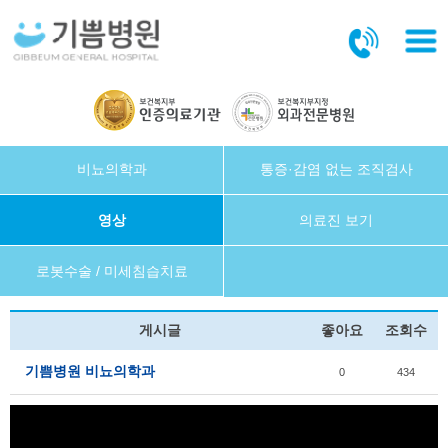
본문바로가기
비뇨의학과
통증·감염 없는 조직검사
영상
의료진 보기
로봇수술 / 미세침습치료
게시글
좋아요
조회수
기쁨병원 비뇨의학과
0
434