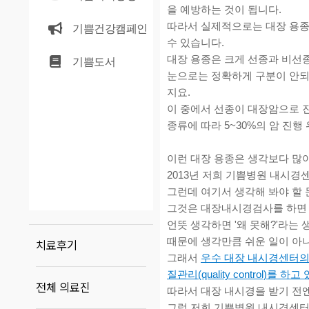
을 예방하는 것이 됩니다.
따라서 실제적으로는 대장 용
기쁨건강캠페인
수 있습니다.
대장 용종은 크게 선종과 비선
기쁨도서
눈으로는 정확하게 구분이 안되
지요.
이 중에서 선종이 대장암으로 진
종류에 따라 5~30%의 암 진행
이런 대장 용종은 생각보다 많
2013년 저희 기쁨병원 내시경
그런데 여기서 생각해 봐야 할 
그것은 대장내시경검사를 하면 
언뜻 생각하면 '왜 못해?'라는
때문에 생각만큼 쉬운 일이 아
치료후기
그래서
우수 대장 내시경센터의 최소
질관리(quality control)를 
전체 의료진
따라서 대장 내시경을 받기 전엔
그럼 저희 기쁨병원 내시경센터