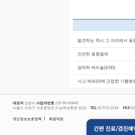
발견하는 즉시 그 자리에서 용
안전한 용종절제
점막하 박리술(ESD)
사고 제로(0)에 근접한 기쁨
대표자
강윤식
사업자번호
220-90-63842
서울시 서초구 서초중앙로 4 (남부순환로 방면)
TEL
02.570.1234
FAX
02
l
개인정보보호정책
회원약관
간편 진료/검진예약