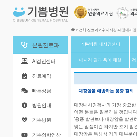
본문바로가기
>
전체 진료과
>
위내시경·대장내시경
기쁨병원 내시경센터
본원진료과
내시경 결과 용어 해설
검
AI검진센터
진료예약
빠른상담
대장암을 예방하는 용종 절제
대장내시경검사의 가장 중요한
병원안내
어떤 분들은 질문하실 것입니다
'용종 발견보다 대장암을 발견하
기쁨병원
맞는 말씀이긴 하지만 조기 발
대장암은 특성상 거의 대부분이
기쁨의학영상