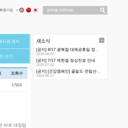
회원가입
새소식
내시경 검사
[공지] 8/17 광복절 대체공휴일 정..
2026.08.07
진 보기
[공지] 7/17 제헌절 정상진료 안내
2026.07.02
[공지] [건강캠페인] 골밀도·전립선·..
요
조회수
2026.06.17
17924
은 바로 대장암