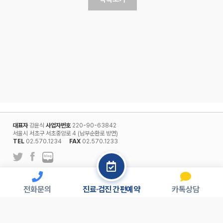
대표자
강윤식
사업자번호
220-90-63842
서울시 서초구 서초중앙로 4 (남부순환로 방면)
TEL
02.570.1234
FAX
02.570.1233
l
개인정보보호정책
회원약관
전화문의
진료·검진 간편예약
카톡상담