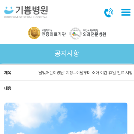
본문바로가기
공지사항
제목
‘달빛어린이병원’ 지정…이달부터 소아 야간·휴일 진료 시행
내용