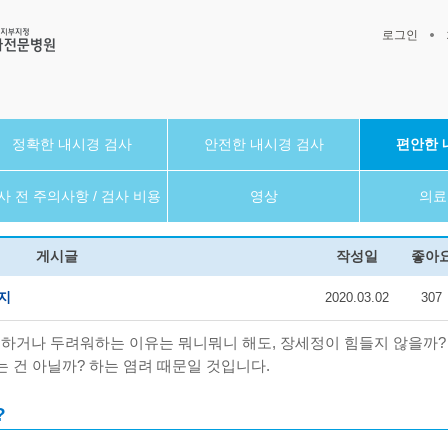
로그인
정확한 내시경 검사
안전한 내시경 검사
편안한 
사 전 주의사항 / 검사 비용
영상
의료
게시글
작성일
좋아
지
2020.03.02
307
하거나 두려워하는 이유는 뭐니뭐니 해도, 장세정이 힘들지 않을까? 
 건 아닐까? 하는 염려 때문일 것입니다.
?