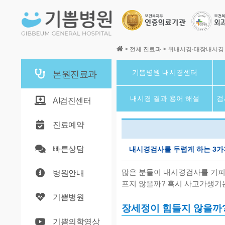
본문바로가기
>
전체 진료과
>
위내시경·대장내시경
기쁨병원 내시경센터
본원진료과
내시경 결과 용어 해설
검
AI검진센터
진료예약
빠른상담
내시경검사를 두렵게 하는 3가
많은 분들이 내시경검사를 기피
병원안내
프지 않을까? 혹시 사고가생기는
기쁨병원
장세정이 힘들지 않을까
기쁨의학영상