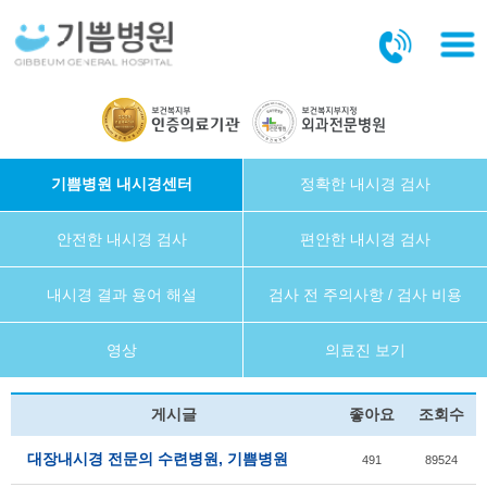
본문바로가기
기쁨병원 내시경센터
정확한 내시경 검사
안전한 내시경 검사
편안한 내시경 검사
내시경 결과 용어 해설
검사 전 주의사항 / 검사 비용
영상
의료진 보기
게시글
좋아요
조회수
대장내시경 전문의 수련병원, 기쁨병원
491
89524