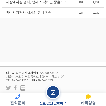
대장내시경 검사, 언제 시작하면 좋을까?
184
4,194
위내시경검사 시기와 검사 간격
224
5,522
대표자
강윤식
사업자번호
220-90-63842
서울시 서초구 서초중앙로 4 (남부순환로 방면)
TEL
02.570.1234
FAX
02.570.1233
l
개인정보보호정책
회원약관
전화문의
카톡상담
진료·검진 간편예약