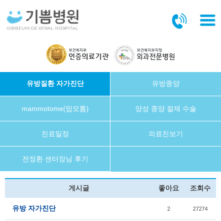
본문바로가기
유방질환 자가진단
유방종양
mammotome(맘모톰)
양성 종양 절제 수술
진료일정
의료진보기
전정환 센터장님 후기
게시글
좋아요
조회수
유방 자가진단
2
27274