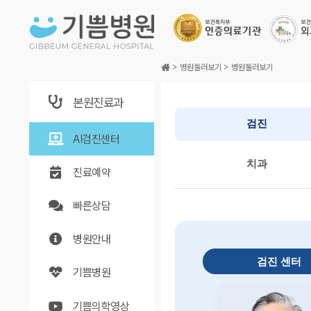
본문바로가기
>
병원둘러보기
>
병원둘러보기
본원진료과
AI검진센터
진료예약
빠른상담
병원안내
기쁨병원
기쁨의학영상