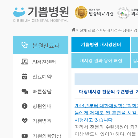
본문바로가기
>
전체 진료과
>
위내시경·대장내시경
기쁨병원 내시경센터
본원진료과
내시경 결과 용어 해설
검
AI검진센터
진료예약
빠른상담
대장내시경 전문의 수련병원,
2014년부터 대한대장항문학회
병원안내
들에게 제대로 된 훈련을 시킬
시행하고 있습니다.
기쁨병원
따라서 전문의 수련병원이 되기
이상 반드시 있어야 하며, 이
기쁨의학영상