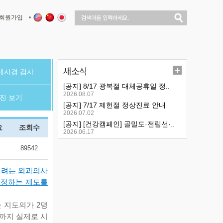
회원가입
새소식
내시경 검사
[공지] 8/17 광복절 대체공휴일 정..
2026.08.07
진 보기
[공지] 7/17 제헌절 정상진료 안내
2026.07.02
[공지] [건강캠페인] 골밀도·전립선·..
요
조회수
2026.06.17
89542
되려는 외과의사
지정하는 제도를
 지도의가 2명
까지 실제로 시