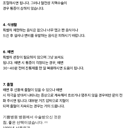
조절하시면 됩니다
.
그러나 혈전성 치핵수술의
경우 통증이 심하지 않습니다
.
4.
식생활
특별히 제한하는 음식은 없으나 너무 맵고 짠 음식이나
드신 후 설사나 변비를 유발하는 음식은 피하시기 바랍니다
.
6.
배변
특별히 관장이 필요하지 않으며 그냥 보셔도
됩니다
.
배변 시 통증이 걱정되는 경우, 배변
30~40
분 전에 진통제를 한 알 복용하시면 도움이 됩니다
.
7.
출혈
배변 후 선홍색 출혈이 있을 수 있으나 배변
시 자극을 받아서 나타나는 증상으로 계속해서 흐르거나 멈추지 않을 경우에만 문의 전
화 주시면 됩니다
.
대부분 거즈 압박으로 지혈이
되며 출혈이 지속되는 경우는 거의 드뭅니다
.
기쁨병원 병원에서 수술받으신 것은
참
,
좋은 선택이셨습니다
. ^^
1990
년 서울외과