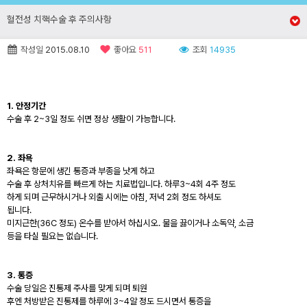
혈전성 치핵수술 후 주의사항
작성일
2015.08.10
좋아요
511
조회
14935
1.
안정기간
수술 후
2~3
일 정도 쉬면 정상 생활이 가능합니다
.
2.
좌욕
좌욕은 항문에 생긴 통증과 부종을 낫게 하고
수술 후 상처치유를 빠르게 하는 치료법입니다
.
하루
3~4
회
4주 정도
하게 되며 근무하시거나 외출 시에는 아침, 저녁
2회 정도
하셔도
됩니다
.
미지근한(36C 정도) 온수를 받아서 하십시오
.
물을 끓이거나 소독약, 소금
등을 타실 필요는 없습니다
.
3.
통증
수술 당일은 진통제 주사를 맞게 되며 퇴원
후엔 처방받은 진통제를 하루에
3~4
알 정도 드시면서 통증을