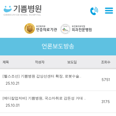
본문바로가기
언론보도방송
제목
작성자
보도일
조회수
[헬스조선] 기쁨병원 갑상선센터 확장, 로봇수술..
5751
25.10.21
[메디칼업저버] 기쁨병원, 국소마취로 감돈성 거대 ..
3175
25.10.01