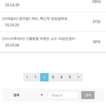
5904
25.04.29
[이데일리] 원프렙1.38산, 혁신적 장정결제로..
3720
25.03.20
[아시아투데이] 기쁨병원 박효진 교수 AI검진센터 ..
3919
25.03.06
1
2
3
4
5
검색
검색