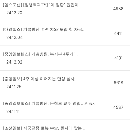
[헬스조선] [질병백과TV] ‘이 질환’ 원인이..
4988
24.12.20
[매경헬스] 기쁨병원, 다빈치SP 도입 첫 자궁..
4411
24.12.04
[중앙일보헬스] 기쁨병원, 복지부 4주기 '..
4131
24.12.02
[중앙일보] 4주 이상 이어지는 만성 설사, ..
6618
24.11.25
[중앙일보헬스] 기쁨병원, 문창모 교수 영입…진료·..
4587
24.11.11
[조선일보] 자궁근종 로봇 수술, 환자에 맞는 ..