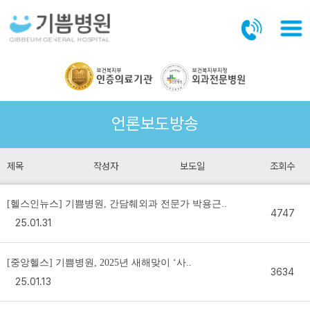
본문바로가기
언론보도방송
제목
작성자
보도일
조회수
[헬스인뉴스] 기쁨병원, 간담췌외과 전문가 박용근..
4747
25.01.31
[중앙헬스] 기쁨병원, 2025년 새해맞이 ‘사..
3634
25.01.13