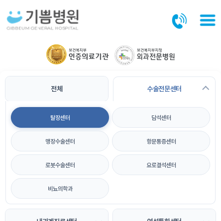
본문바로가기
전체
수술전문센터
탈장센터
담석센터
맹장수술센터
항문통증센터
로봇수술센터
요로결석센터
비뇨의학과