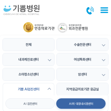
본문바로가기
전체
수술전문센터
내과계진료센터
여성특화센터
소아청소년센터
암센터
지역응급의료기관 응급실
기쁨 AI검진센터
AI 검진센터
AI위·대장내시경센터